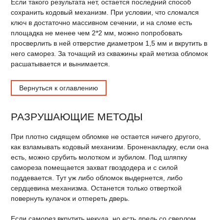
Если такого результата нет, остается последний способ
сохранить кодовый механизм. При условии, что сломался
ключ в достаточно массивном сечении, и на сломе есть
площадка не менее чем 2*2 мм, можно попробовать
просверлить в ней отверстие диаметром 1,5 мм и вкрутить в
него саморез. За точащий из скважины край метиза обломок
расшатывается и вынимается.
Вернуться к оглавлению
РАЗРУШАЮЩИЕ МЕТОДЫ
При плотно сидящем обломке не остается ничего другого,
как взламывать кодовый механизм. Броненакладку, если она
есть, можно срубить молотком и зубилом. Под шляпку
самореза помещается захват гвоздодера и с силой
поддевается. Тут уж либо обломок выдернется, либо
сердцевина механизма. Останется только отверткой
повернуть кулачок и отпереть дверь.
Если саморез вкрутить некуда, но есть дрель со сверлом