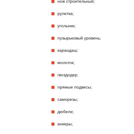
нож строительный;
рулетка;
угольник;
пузырьковый уровень;
карандаш;
молоток;
гвоздодер;
прямые подвесы;
саморезы;
дюбели;
анкеры;