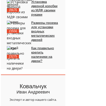
Установка
дверной коробки
28676
из МДФ своими
руками
Размеры проема
для установки
23556
входных
металлических
дверей
Как правильно
крепить
23275
наличники на
двери?
Ковальчук
Иван Андреевич
Эксперт и автор нашего сайта.