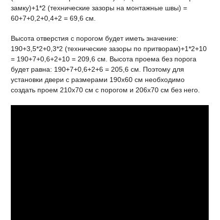
замку)+1*2 (технические зазоры на монтажные швы) =
60+7+0,2+0,4+2 = 69,6 см.
Высота отверстия с порогом будет иметь значение:
190+3,5*2+0,3*2 (технические зазоры по притворам)+1*2+10
= 190+7+0,6+2+10 = 209,6 см. Высота проема без порога
будет равна: 190+7+0,6+2+6 = 205,6 см. Поэтому для
установки двери с размерами 190х60 см необходимо
создать проем 210х70 см с порогом и 206х70 см без него.