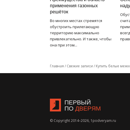
применения газонных
наду
решёток
Обус
Во многих местах стремятся
счит
обустроить прилегающую
прим
территорию максимально
всег
привлекательно. И также, чтобы
прави
она при этом...
Главная
/
Свежие записи
/
Купить белые межк
ПЕРВЫЙ
ПО
ДВЕРЯМ
© Copyright 2014–2026, 1podveryam.ru