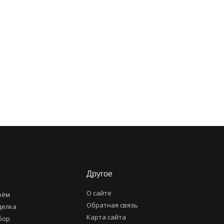
Другое
О сайте
оём
Обратная связь
делка
Карта сайта
бор