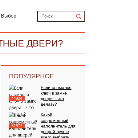
Выбор
ТНЫЕ ДВЕРИ?
ПОПУЛЯРНОЕ
Если сломался
ключ в замке
44924
двери – что
делать?
Какой
современный
31877
наполнитель для
дверей лучше
всего выбрать