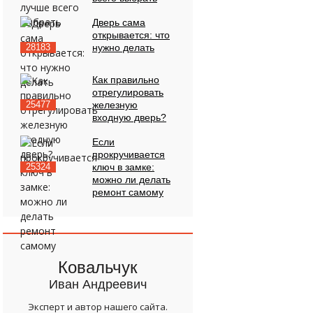
Дверь сама
открывается: что
28183
нужно делать
Как правильно
отрегулировать
25477
железную
входную дверь?
Если
прокручивается
25324
ключ в замке:
можно ли делать
ремонт самому
Ковальчук
Иван Андреевич
Эксперт и автор нашего сайта.