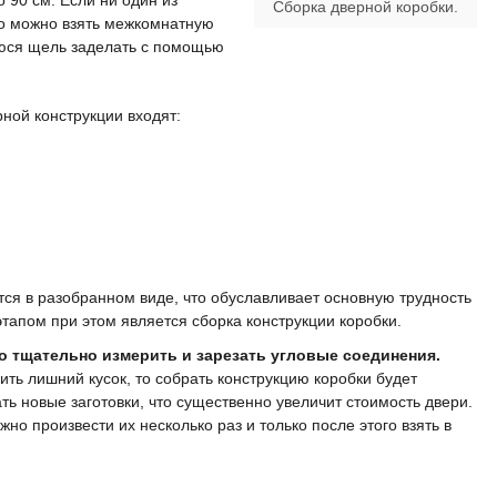
о 90 см. Если ни один из
Сборка дверной коробки.
то можно взять межкомнатную
юся щель заделать с помощью
ной конструкции входят:
тся в разобранном виде, что обуславливает основную трудность
апом при этом является сборка конструкции коробки.
о тщательно измерить и зарезать угловые соединения.
ить лишний кусок, то собрать конструкцию коробки будет
ть новые заготовки, что существенно увеличит стоимость двери.
но произвести их несколько раз и только после этого взять в