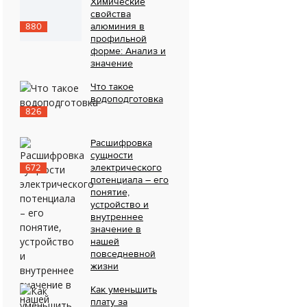
Химические
свойства
алюминия в
880
профильной
форме: Анализ и
значение
Что такое
водоподготовка
826
Расшифровка
сущности
электрического
672
потенциала – его
понятие,
устройство и
внутреннее
значение в
нашей
повседневной
жизни
Как уменьшить
плату за