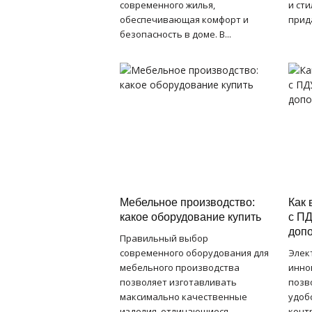
современного жилья,
и ст
обеспечивающая комфорт и
прида
безопасность в доме. В...
Мебельное производство:
Как 
какое оборудование купить
с ПД
доп
Правильный выбор
современного оборудования для
Элек
мебельного производства
инно
позволяет изготавливать
позв
максимально качественные
удоб
изделия, отличающиеся
конт