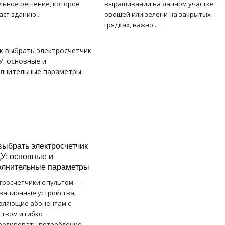
ильное решение, которое
выращивании на дачном участке
ст зданию...
овощей или зелени на закрытых
грядках, важно...
выбрать электросчетчик
У: основные и
олнительные параметры
тросчетчики с пультом —
вационные устройства,
оляющие абонентам с
ством и гибко
ролировать потребление