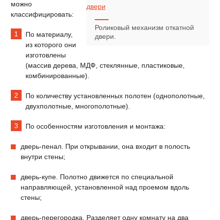
можно
классифицировать:
Роликовый механизм откатной
По материалу,
двери.
из которого они
изготовлены
(массив дерева, МДФ, стеклянные, пластиковые,
комбинированные).
По количеству установленных полотен (однополотные,
двухполотные, многополотные).
По особенностям изготовления и монтажа:
дверь-пенал. При открывании, она входит в полость
внутри стены;
дверь-купе. Полотно движется по специальной
направляющей, установленной над проемом вдоль
стены;
дверь-перегородка. Разделяет одну комнату на два