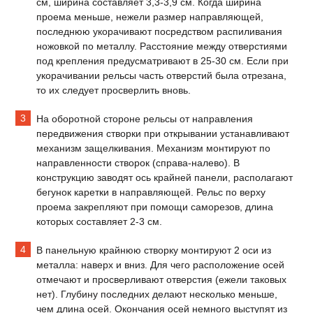
см, ширина составляет 3,3-3,9 см. Когда ширина
проема меньше, нежели размер направляющей,
последнюю укорачивают посредством распиливания
ножовкой по металлу. Расстояние между отверстиями
под крепления предусматривают в 25-30 см. Если при
укорачивании рельсы часть отверстий была отрезана,
то их следует просверлить вновь.
На оборотной стороне рельсы от направления
передвижения створки при открывании устанавливают
механизм защелкивания. Механизм монтируют по
направленности створок (справа-налево). В
конструкцию заводят ось крайней панели, располагают
бегунок каретки в направляющей. Рельс по верху
проема закрепляют при помощи саморезов, длина
которых составляет 2-3 см.
В панельную крайнюю створку монтируют 2 оси из
металла: наверх и вниз. Для чего расположение осей
отмечают и просверливают отверстия (ежели таковых
нет). Глубину последних делают несколько меньше,
чем длина осей. Окончания осей немного выступят из