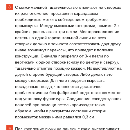
С максимальной тщательностью отмечают на створках
их расположение, проставляя карандашом
необходимые метки с соблюдением требуемого
промежутка. Между смежными створками, помимо 2-х
крайних, располагают три петли. Месторасположение
петель на одной горизонтальной линии на всех
створках должно в точности соответствовать друг другу,
иначе возникнут перекосы, что приведет к поломке
конструкции. Сначала прикрепляют 3-и петли по
вертикали к одной створке (снизу по центру и сверху),
тщательно отметив позицию каждой. Их выставляют на
другой стороне будущей створки. Либо делают это
между створками. Для чего придется вырезать
посадочные гнезда, что является достаточно
проблематичным без фабричной подготовки сегментов
под установку фурнитуры. Соединение соседствующих
панелей при помощи петель производят таким
образом, чтобы в раскрытом состоянии створки
промежуток между ними равнялся 0,3 см.
Под крепление ручки на панели с краю высверливают