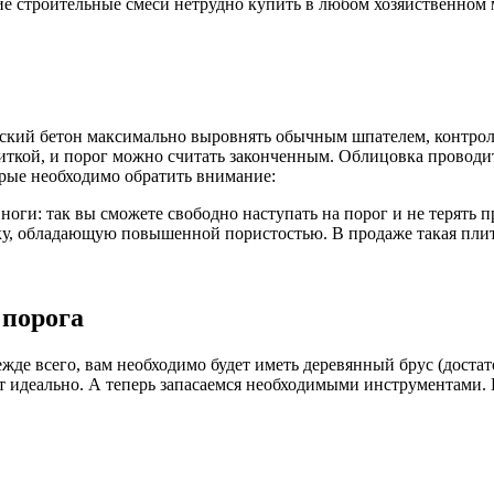
е строительные смеси нетрудно купить в любом хозяйственном м
ческий бетон максимально выровнять обычным шпателем, контрол
иткой, и порог можно считать законченным. Облицовка проводит
орые необходимо обратить внимание:
оги: так вы сможете свободно наступать на порог и не терять п
ку, обладающую повышенной пористостью. В продаже такая плит
 порога
режде всего, вам необходимо будет иметь деревянный брус (доста
дет идеально. А теперь запасаемся необходимыми инструментами.