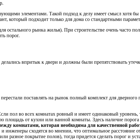
р.
ующими элементами. Такой подход к делу имеет смысл хотя бы п
ант, который подходит только для дома со стандартными параме
для остального рынка жилья). При строительстве очень часто по
ть порог.
делались впритык к двери и должны были препятствовать утечк
 перестали поставлять на рынок полный комплект для дверного 
Если пол во всех комнатах ровный и имеет одинаковый уровень,
ю площадь от кухни или ванной комнаты. Здесь наличие порога 
 между комнатами, которая необходима для качественной ра
и инженеры сходятся во мнении, что оптимальное расстояние от
ли разное покрытие полов), тогда придется сделать порог и уст