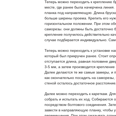
Теперь можно переходить к креплению б
месте, где ранее была начерчена линия.
планка под направляющую. Длина бруска
больше ширины проема. Крепить его нуж
горизонтальном положении. При этом об
саморезы. они должны быть достаточно 
крепление получилось действительно ка
случае подбирается индивидуально. Само
Теперь можно переходить к установке на
который был прикручен ранее. Стоит опр
отступается длина, равная половине две
3-5 мм, а затем производится креплени
Далее делаются те же самые замеры, и 
как окончательно посадить на саморезы,
стеной осталось достаточное расстояние
Далее можно переходить к кареткам. Дл
собрать и испытать их ход. Собираются о
посредством болтового соединения. Зат
завести в направляющую планку, чтобы у
перемещения. При этом смазывать планк