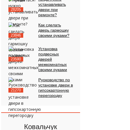
устанавливать
28205
двери при
ремонте?
Как сделать
дверь гармошку
23846
своими руками?
Установка
подвесных
23590
дверей
межкомнатных
своими руками
Руоководство по
установке двери в
21270
гипсокартонную
перегородку
Ковальчук