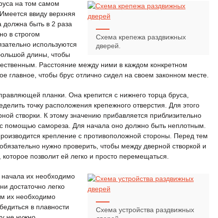
руса на том самом
 Имеется ввиду верхняя
 должна быть в 2 раза
но в строгом
Схема крепежа раздвижных
язательно используются
дверей.
большой длины, чтобы
чественным. Расстояние между ними в каждом конкретном
е главное, чтобы брус отлично сидел на своем законном месте.
правляющей планки. Она крепится с нижнего торца бруса,
еделить точку расположения крепежного отверстия. Для этого
рной створки. К этому значению прибавляется приблизительно
е с помощью самореза. Для начала оно должно быть неплотным.
производится крепление с противоположной стороны. Перед тем
 обязательно нужно проверить, чтобы между дверной створкой и
, которое позволит ей легко и просто перемещаться.
я начала их необходимо
ни достаточно легко
ем их необходимо
бедиться в плавности
Схема устройства раздвижных
у не нужно.